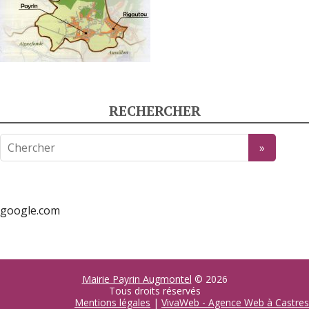
RECHERCHER
google.com
Mairie Payrin Augmontel
© 2026
Tous droits réservés
Mentions légales
|
VivaWeb - Agence Web à Castres